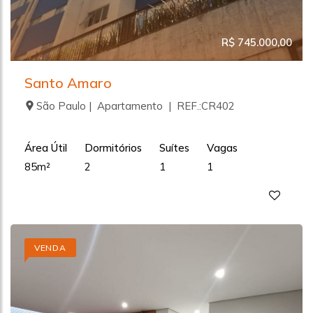
R$ 745.000,00
Santo Amaro
São Paulo | Apartamento | REF.:CR402
Área Útil
Dormitórios
Suítes
Vagas
85m²
2
1
1
VENDA