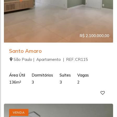
R$ 2.100.000,00
Santo Amaro
São Paulo | Apartamento | REF.:CR115
Área Útil
Dormitórios
Suítes
Vagas
136m²
3
3
2
VENDA