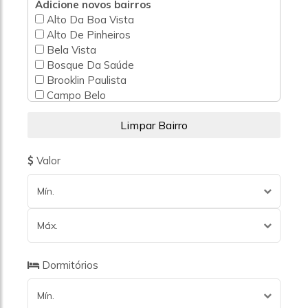
Adicione novos bairros
Alto Da Boa Vista
Alto De Pinheiros
Bela Vista
Bosque Da Saúde
Brooklin Paulista
Campo Belo
Campo Grande
Chácara Monte Alegre
Chácara Santo Antônio (Zona Sul)
Cidade Dutra
Valor
Cupecê
Grajaú
Mín.
Granja Julieta
Interlagos
Máx.
Itaim Bibi
Jardim América
Jardim Cruzeiro
Dormitórios
Jardim Da Pedreira
Jardim Das Acácias
Mín.
Jardim Esmeralda (Zona Sul)