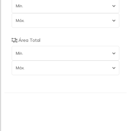
Vila Cruzeiro
Mín.
Vila Das Belezas
Vila Dos Andradas
Máx.
Vila Mariana
Vila Mascote
Vila Nova Conceição
Área Total
Vila Olímpia
Vila Suzana
Mín.
Máx.