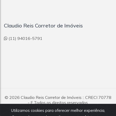
Claudio Reis Corretor de Imóveis
(11) 94016-5791
© 2026
Claudio Reis Corretor de Imóveis
:: CRECI 70778
- F Todos os direitos reservados.
Utilizamos cookies para oferecer melhor experiência,
Todas as informações e valores exibidos neste portal são