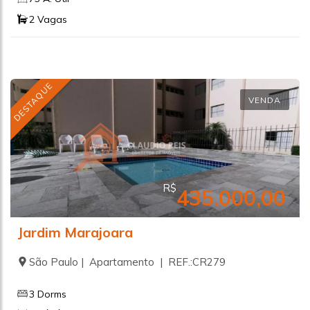
2 Vagas
DESTAQUE
VENDA
R$
435.000,00
Jardim Marajoara
São Paulo | Apartamento | REF.:CR279
3 Dorms