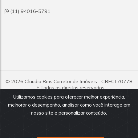
(11) 94016-5791
© 2026
Claudio Reis Corretor de Imóveis
:: CRECI 70778
- F Todos os direitos reservados.
Utilizamos cookies para oferecer melhor experiência,
Todas as informações e valores exibidos neste portal são
melhorar o desempenho, analisar como você interage em
fornecidos pelos proprietários dos imóveis, podendo sofrer
alterações sem aviso prévio. Antes da proposta, consulte nossos
nosso site e personalizar conteúdo.
corretores.