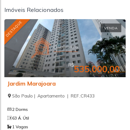
Imóveis Relacionados
DESTAQUE
VENDA
R$
535.000,00
Jardim Marajoara
São Paulo | Apartamento | REF.:CR433
2 Dorms
63 Á. Útil
1 Vagas