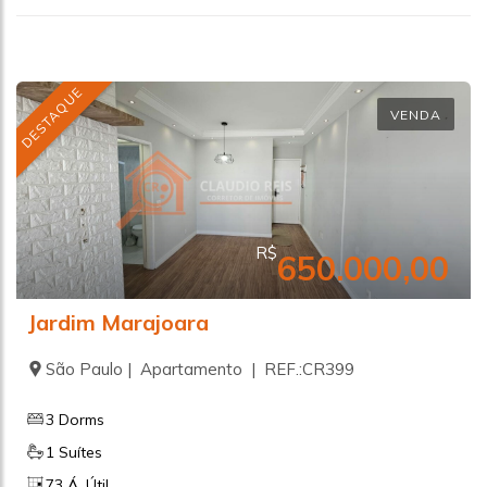
DESTAQUE
VENDA
R$
650.000,00
Jardim Marajoara
São Paulo | Apartamento | REF.:CR399
3 Dorms
1 Suítes
73 Á. Útil