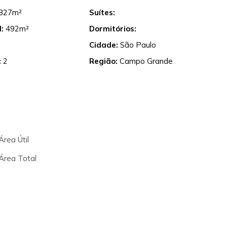
327m²
Suítes:
:
492m²
Dormitórios:
Cidade:
São Paulo
:
2
Região:
Campo Grande
rea Útil
Área Total