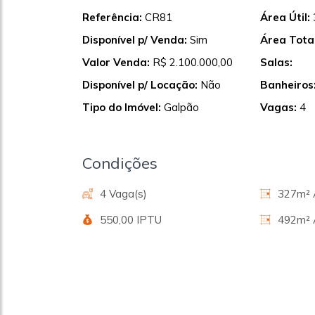
Referência:
CR81
Área Útil:
Disponível p/ Venda:
Sim
Área Total
Valor Venda:
R$ 2.100.000,00
Salas:
Disponível p/ Locação:
Não
Banheiros
Tipo do Imóvel:
Galpão
Vagas:
4
Condições
4 Vaga(s)
327m² Á
550,00 IPTU
492m² 