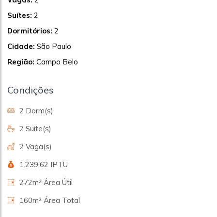
Suítes:
2
Dormitórios:
2
Cidade:
São Paulo
Região:
Campo Belo
Condições
2 Dorm(s)
2 Suite(s)
2 Vaga(s)
1.239,62 IPTU
272m² Área Útil
160m² Área Total