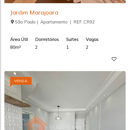
Jardim Marajoara
São Paulo | Apartamento | REF.:CR92
Área Útil
Dormitórios
Suítes
Vagas
80m²
2
1
2
VENDA