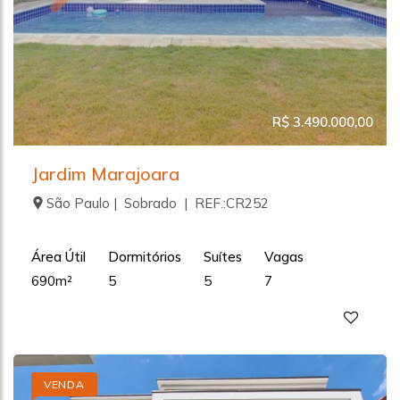
R$ 3.490.000,00
Jardim Marajoara
São Paulo | Sobrado | REF.:CR252
Área Útil
Dormitórios
Suítes
Vagas
690m²
5
5
7
VENDA