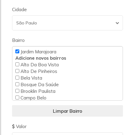
Cidade
São Paulo
Bairro
Jardim Marajoara
Adicione novos bairros
Alto Da Boa Vista
Alto De Pinheiros
Bela Vista
Bosque Da Saúde
Brooklin Paulista
Campo Belo
Campo Grande
Chácara Monte Alegre
Chácara Santo Antônio (Zona Sul)
Cidade Dutra
Valor
Cupecê