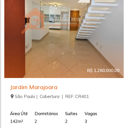
R$ 1.280.000,00
Jardim Marajoara
São Paulo | Cobertura | REF.:CR401
Área Útil
Dormitórios
Suítes
Vagas
142m²
2
2
3