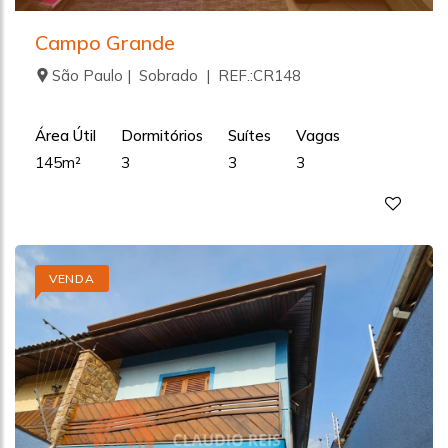
Campo Grande
São Paulo | Sobrado | REF.:CR148
Área Útil
Dormitórios
Suítes
Vagas
145m²
3
3
3
VENDA