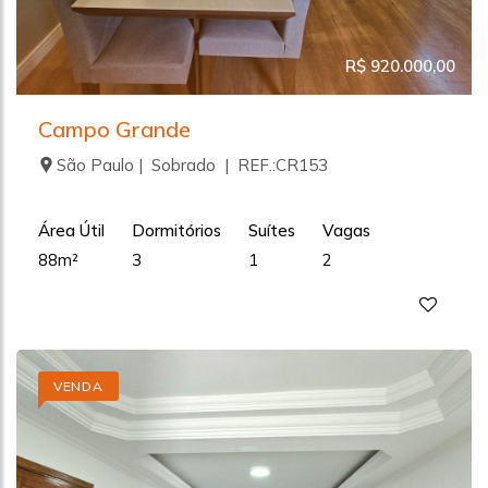
R$ 920.000,00
Campo Grande
São Paulo | Sobrado | REF.:CR153
Área Útil
Dormitórios
Suítes
Vagas
88m²
3
1
2
VENDA