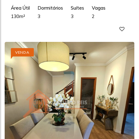
Área Útil
Dormitórios
Suítes
Vagas
130m²
3
3
2
VENDA