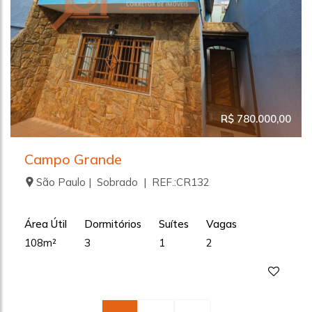
R$ 780.000,00
Campo Grande
São Paulo | Sobrado | REF.:CR132
Área Útil
Dormitórios
Suítes
Vagas
108m²
3
1
2