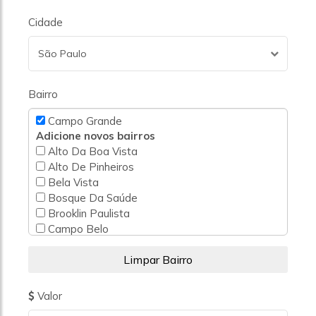
Cidade
São Paulo
Bairro
Campo Grande
Adicione novos bairros
Alto Da Boa Vista
Alto De Pinheiros
Bela Vista
Bosque Da Saúde
Brooklin Paulista
Campo Belo
Chácara Monte Alegre
Chácara Santo Antônio (Zona Sul)
Cidade Dutra
Cupecê
Valor
Grajaú